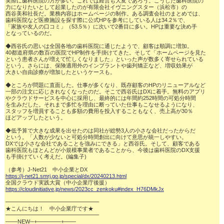
実際に歯科医院の方が多い。これでは経営も大変であろう。こうした歯科医院の

力になりたいとして起業したのが有限会社イヴニングスター（浜松市）の

西谷美和社長だ。業務内容はホームページの制作。ある調査会社のまとめでは、

歯科医院など医療施設を探す際に公式HPを参考にしている人は34.2％で、

「家族や友人の口コミ」（53.5％）に次いで2番目に多い。HPは重要な決め手

となっているのだ。

◆西谷氏の思いは全国各地の歯科医院に通じたようで、顧客は順調に増加。

40都道府県の数百の医院でHP制作を手掛けてきた。そして「ホームページを見た

という患者さんが増えて忙しくなりました」といった声が数多く寄せられている

という。さらには、保険適用外のインプラントや歯列矯正など、増収効果が

大きい自由診療が増加したというケースも。

◆ところが問題に直面した。仕事が多くなり、既存顧客のHPのリニューアルなど

一部の注文に応じきれなくなったのだ。そこで西谷氏はDXに着手。無料のアプリ

やクラウドサービスを中心に採用し、最終的には年間約252時間の可処分時間

を生みだした。それまで多忙を理由に断っていた仕事もこなせるようになり、

スタッフを増員することも多額の費用を投入することもなく、売上高が30％

ほどアップしたという。

◆低予算で大きな成果を出せたのは同社が総勢3人の小さな会社だったからだ

という。「人数が少ないと可処分時間創出に向けて意思が統一しやすい。

DXでは小さな会社であることを強みにできる」と西谷氏。そして、顧客である

歯科医院もほとんどが小規模事業者であることから、今後は歯科医院のDX支援

も手掛けていく考えだ。(編集子)

https://j-net21.smrj.go.jp/special/dx/20240213.html
https://cloudinitiative.jp/news/2023cc_zenkoku#index_H76DMkJx
━━━━━━━━━━━━━━━━━

★こんにちは！　中小企業庁です★

━━━━━━━━━━━━━━━━━

───NEW─+──────+───
