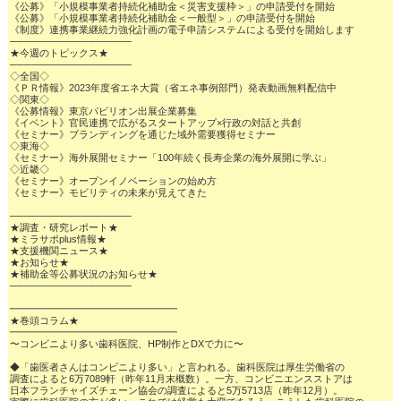
《公募》「小規模事業者持続化補助金＜災害支援枠＞」の申請受付を開始

《公募》「小規模事業者持続化補助金＜一般型＞」の申請受付を開始

《制度》連携事業継続力強化計画の電子申請システムによる受付を開始します

─────────────────

★今週のトピックス★

─────────────────

◇全国◇

《ＰＲ情報》2023年度省エネ大賞（省エネ事例部門）発表動画無料配信中

◇関東◇

《公募情報》東京パビリオン出展企業募集

《イベント》官民連携で広がるスタートアップ×行政の対話と共創

《セミナー》ブランディングを通じた域外需要獲得セミナー

◇東海◇

《セミナー》海外展開セミナー「100年続く長寿企業の海外展開に学ぶ」

◇近畿◇

《セミナー》オープンイノベーションの始め方

《セミナー》モビリティの未来が見えてきた

─────────────────

★調査・研究レポート★

★ミラサポplus情報★

★支援機関ニュース★

★お知らせ★

★補助金等公募状況のお知らせ★

─────────────────

━━━━━━━━━━━━━━━━━

★巻頭コラム★

━━━━━━━━━━━━━━━━━

〜コンビニより多い歯科医院、HP制作とDXで力に〜

◆「歯医者さんはコンビニより多い」と言われる。歯科医院は厚生労働省の

調査によると6万7089軒（昨年11月末概数）。一方、コンビニエンスストアは

日本フランチャイズチェーン協会の調査によると5万5713店（昨年12月）。
