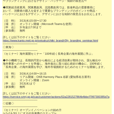
〜ブランディングにおけるデザイン・パッケージ・知財の留意点〜

◆関東経済産業局、関東農政局、北陸農政局では、飲食料品の需要獲得に

おいて、消費者の購入を促す上で重要なブランディングのポイントや商品・

パッケージにおけるデザイン、デザインにおける知財の留意点をお伝えします。

［日　時］　3/13(水)15:00〜17:30

［場　所］　オンライン開催（Microsoft Teamsを使用）

［申　込］　3/ 8(金)17:00まで

［参加費］　無料

https://www.kanto.meti.go.jp/seisaku/chiiki_brand/r5fy_branding_seminar.html
─────────────────

◇東海◇

─────────────────

《セミナー》海外展開セミナー「100年続く長寿企業の海外展開に学ぶ」

◆中小機構では、長期的円安から輸出による経済効果が期待され、国も輸出や

海外事業へのサポートを準備し、海外進出に取り組む絶好の機会に、100年続く

「長寿企業」の海外展開を学び、海外市場挑戦するためのセミナーを開催します。

［日　時］　3/19(火)14:00〜16:15

［場　所］　リアル開催：OKB Harmony Plaza 名駅 (愛知県名古屋市)

　　　　　　オンライン開催：Zoom

［申　込］　3/13(水)まで

［参加費］　無料

https://service.smrj.go.jp/cas/customer/actions/02a2281527864b4bbcf7997300385d7a
─────────────────

◇近畿◇

─────────────────

《セミナー》オープンイノベーションの始め方

〜1+1を3以上にする社外連携のステップ〜
