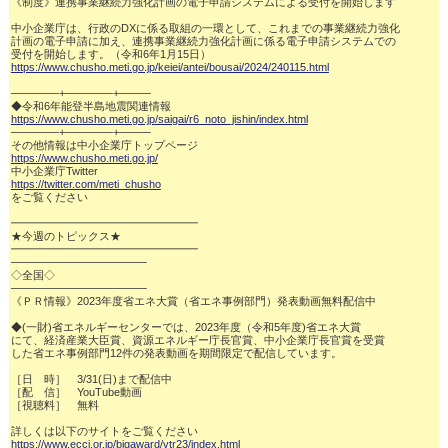
《制度》連携事業継続力強化計画の電子申請システムによる受付を開始します

中小企業庁は、行政のDXに係る取組の一環として、これまでの事業継続力強化

計画の電子申請に加え、連携事業継続力強化計画に係る電子申請システムでの

https://www.chusho.meti.go.jp/keiei/antei/bousai/2024/240115.html
──────+──────+────

https://www.chusho.meti.go.jp/saigai/r6_noto_jishin/index.html
──────+──────+────

https://www.chusho.meti.go.jp/
https://twitter.com/meti_chusho
をご覧ください

━━━━━━━━━━━━━━━━━

★今週のトピックス★

━━━━━━━━━━━━━━━━━

─────────────────

◇全国◇

─────────────────

《ＰＲ情報》2023年度省エネ大賞（省エネ事例部門）発表動画無料配信中

◆(一財)省エネルギーセンターでは、2023年度（令和5年度)省エネ大賞

にて、経済産業大臣賞、資源エネルギー庁長官賞、中小企業庁長官賞を受賞

した省エネ事例部門12件の発表動画を期間限定で配信しています。

［日　時］　3/31(日)まで配信中

［配　信］　YouTube動画

［視聴料］　無料

https://www.eccj.or.jp/bigaward/vtr23/index.html