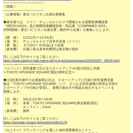
─────────────────

◇関東◇

─────────────────

《公募情報》東京パビリオン出展企業募集

◆東京都では、ドイツ・デュッセルドルフで開催される国際医療機器展

『MEDICA2024』及び国際医療機器技術・部品展『COMPAMED 2024』

(同時開催）東京パビリオン出展企業（都内中小企業）を募集いたします。

［開　催］　11/11(月)〜11/14(木)

［場　所］　デュッセルドルフ見本市会場（ドイツ）

［募　集］　 2/ 7(水)〜 4/19(金)まで必着

［参加費］　出展に係る基本的費用は東京都が負担

https://www.sangyo-rodo.metro.tokyo.lg.jp/chushou/news/2024/0207_18534.html
─────+──────+────

《イベント》官民連携で広がるスタートアップ×行政の対話と共創

〜TOKYO UPGRADE SQUARE 開設3周年記念〜

◆(公財)東京都中小企業振興公社は、スタートアップと行政の官民連携支援

拠点「TOKYO UPGRADE SQUARE」にて、さらなる官民連携の実現を目指す

スタートアップや行政が登壇し、連携の進め方や取組を紹介するイベントを

開催します。

［日　時］　3/5(火)15:00〜18:00

［場　所］　来場：TOKYO UPGRADE SQUARE(東京都新宿区)

　　　　　　オンライン：Zoom

［参加費］　無料

https://upgrade-square.jp/event/comfirm/179
─────+──────+────

《セミナー》ブランディングを通じた域外需要獲得セミナー
