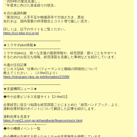
「2024年の業況見通し」

「年度末に向けた資金繰りの状況」

今月の基調判断

「業況DIは、人手不足や物価高等で力強さ欠き、悪化

先行きは、国内需要の停滞懸念とコスト増で厳しい見方」

https://cci-lobo.jcci.or.jp/
━━━━━━━━━━━━━━━━━

★ミラサポplus情報★

━━━━━━━━━━━━━━━━━

ミラサポplusは、様々な支援の最新情報や、経営課題・困りごとをサポート

するためのお役立ち情報、経営課題を克服した事例などを紹介しています。

今週の注目記事

ビジネスQ&A「仕事のパフォーマンスと睡眠の関係性について

https://mirasapo-plus.go.jp/infomation/21598/
━━━━━━━━━━━━━━━━━

★支援機関ニュース★

━━━━━━━━━━━━━━━━━

◆中小企業ビジネス支援サイト【J-Net21】

企業経営に役立つ知識を経営課題ごとにまとめた「経営ハンドブック」より、

過剰在庫対策のポイントについて解説した記事を紹介します。

https://j-net21.smrj.go.jp/handbook/finance/stock.html
──────+──────+────

◆中小機構イベント一覧
