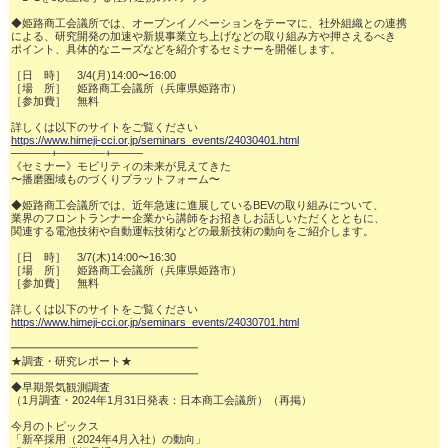
◆姫路商工会議所では、オープンイノベーションをテーマに、社外組織との連携

による、研究開発の加速や新規事業立ち上げなどの取り組み方や押さえるべき

ポイント、具体的なニーズなどを紹介するセミナーを開催します。

［日　時］　3/4(月)14:00〜16:00

［場　所］　姫路商工会議所（兵庫県姫路市）

［参加費］　無料

https://www.himeji-cci.or.jp/seminars_events/24030401.html
─────+──────+────

《セミナー》モビリティの未来が見えてきた

〜播磨圏域ものづくりプラットフォーム〜

◆姫路商工会議所では、近年急速に進展しているBEVの取り組みについて、

業界のフロントランナー企業から講師をお招きしお話しいただくとともに、

関連する電池技術や自動運転技術などの最新技術の動向をご紹介します。

［日　時］　3/7(木)14:00〜16:30

［場　所］　姫路商工会議所（兵庫県姫路市）

［参加費］　無料

https://www.himeji-cci.or.jp/seminars_events/24030701.html
━━━━━━━━━━━━━━━━━

★調査・研究レポート★　　

━━━━━━━━━━━━━━━━━

◆早期景気観測調査

（1月調査・2024年1月31日発表：日本商工会議所）（再掲）

今月のトピックス

「新卒採用（2024年4月入社）の動向」
