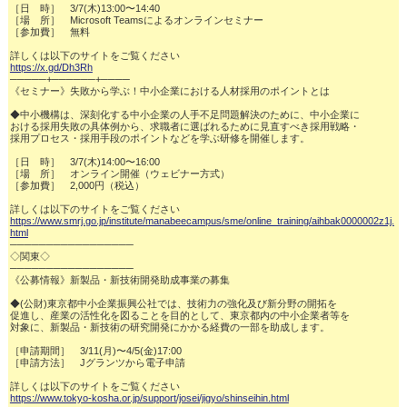
［日　時］　3/7(木)13:00〜14:40

［場　所］　Microsoft Teamsによるオンラインセミナー

［参加費］　無料

https://x.gd/Dh3Rh
─────+──────+────

《セミナー》失敗から学ぶ！中小企業における人材採用のポイントとは

◆中小機構は、深刻化する中小企業の人手不足問題解決のために、中小企業に

おける採用失敗の具体例から、求職者に選ばれるために見直すべき採用戦略・

採用プロセス・採用手段のポイントなどを学ぶ研修を開催します。

［日　時］　3/7(木)14:00〜16:00

［場　所］　オンライン開催（ウェビナー方式）

［参加費］　2,000円（税込）

https://www.smrj.go.jp/institute/manabeecampus/sme/online_training/aihbak0000002z1j.
html
─────────────────

◇関東◇

─────────────────

《公募情報》新製品・新技術開発助成事業の募集

◆(公財)東京都中小企業振興公社では、技術力の強化及び新分野の開拓を

促進し、産業の活性化を図ることを目的として、東京都内の中小企業者等を

対象に、新製品・新技術の研究開発にかかる経費の一部を助成します。

［申請期間］　3/11(月)〜4/5(金)17:00

［申請方法］　Jグランツから電子申請

https://www.tokyo-kosha.or.jp/support/josei/jigyo/shinseihin.html