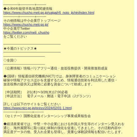
──────+──────+────

https://www.chusho.meti.go.jp/saigai/r6_noto_jishin/index.html
──────+──────+────

https://www.chusho.meti.go.jp/
https://twitter.com/meti_chusho
をご覧ください

━━━━━━━━━━━━━━━━━

★今週のトピックス★

━━━━━━━━━━━━━━━━━

─────────────────

◇全国◇

─────────────────

《公募情報》情報バリアフリー通信・放送役務提供・開発推進助成金

◆(国研）情報通信研究機構(NICT)では、身体障害者のコミュニケーション

確保や情報アクセスほかを支援するため、情報通信技術を利活用した通信・

放送役務の提供又は開発に必要な資金について助成します。

［申請期間］　2/1(木)〜3/28(木)17:00必着

［申請方法］　電子メール・郵送・電子申請（Jグランツ）

https://www.nict.go.jp/press/2024/02/01-1.html
─────+──────+────

《セミナー》国際化促進インターンシップ事業成果報告会

◆経済産業省では、中堅・中小企業における外国人学生等のインターン受入れを

通じ、海外展開等に取り組む体制の強化を促進してきました。その活動内容や

満足度データの他、受入れ企業も登壇し、貴重な体験談情報を配信いたします。
