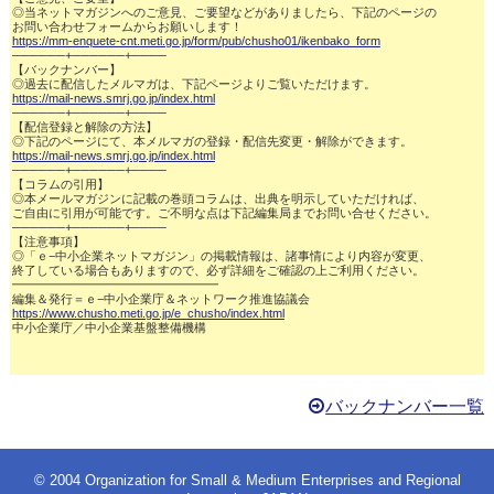
◎当ネットマガジンへのご意見、ご要望などがありましたら、下記のページの

https://mm-enquete-cnt.meti.go.jp/form/pub/chusho01/ikenbako_form
──────+──────+────

【バックナンバー】

https://mail-news.smrj.go.jp/index.html
──────+──────+────

【配信登録と解除の方法】

https://mail-news.smrj.go.jp/index.html
──────+──────+────

【コラムの引用】

◎本メールマガジンに記載の巻頭コラムは、出典を明示していただければ、

ご自由に引用が可能です。ご不明な点は下記編集局までお問い合せください。

──────+──────+────

【注意事項】

◎「ｅ−中小企業ネットマガジン」の掲載情報は、諸事情により内容が変更、

終了している場合もありますので、必ず詳細をご確認の上ご利用ください。

━━━━━━━━━━━━━━━━━

https://www.chusho.meti.go.jp/e_chusho/index.html
中小企業庁／中小企業基盤整備機構

バックナンバー一覧
© 2004 Organization for Small & Medium Enterprises and Regional