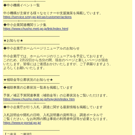
──────+──────+────

◆中小機構イベント一覧

https://service.smrj.go.jp/cas/customer/actions
──────+──────+────

https://www.chusho.meti.go.jp/link/index.html
━━━━━━━━━━━━━━━━━

★お知らせ★

━━━━━━━━━━━━━━━━━

◆中小企業庁ホームページリニューアルのお知らせ

中小企業庁では、ホームページのリニューアルを予定しております。

このため、2月22日から当分の間、現在のページと新しいページが混在

いたします。皆様にはご迷惑おかけいたしますが、ご了承賜りますよう、

よろしくお願いいたします。

━━━━━━━━━━━━━━━━━

★補助金等公募状況のお知らせ★

━━━━━━━━━━━━━━━━━

◆補助事業の公募状況一覧表を掲載しています

https://www.chusho.meti.go.jp/hojyokin/index.htm
──────+──────+────

◆中小企業庁が行う入札・調達に関する最新情報を掲載しています

入札説明会や開札の日時、入札説明書の資料等は、調達ポータルで

https://www.p-portal.go.jp/
━━━━━━━━━━━━━━━━━

【ご意見、ご要望】
