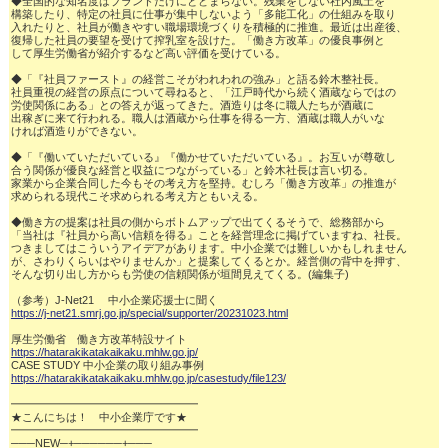
◆全国的な知名度はブランドだけにとどまらない。残業をしない社内風土を

構築したり、特定の社員に仕事が集中しないよう「多能工化」の仕組みを取り

入れたりと、社員が働きやすい職場環境づくりを積極的に推進。最近は出産後、

復帰した社員の要望を受けて搾乳室を設けた。「働き方改革」の優良事例と

して厚生労働省が紹介するなど高い評価を受けている。

◆「『社員ファースト』の経営こそがわれわれの強み」と語る鈴木整社長。

社員重視の経営の原点について尋ねると、「江戸時代から続く酒蔵ならではの

労使関係にある」との答えが返ってきた。酒造りは冬に職人たちが酒蔵に

出稼ぎに来て行われる。職人は酒蔵から仕事を得る一方、酒蔵は職人がいな

ければ酒造りができない。

◆「『働いていただいている』『働かせていただいている』。お互いが尊敬し

合う関係が優良な経営と収益につながっている」と鈴木社長は言い切る。

家業から企業合同した今もその考え方を堅持。むしろ「働き方改革」の推進が

求められる現代こそ求められる考え方ともいえる。

◆働き方の提案は社員の側からボトムアップで出てくるそうで、総務部から

「当社は『社員から高い信頼を得る』ことを経営理念に掲げていますね、社長。

つきましてはこういうアイデアがあります。中小企業では難しいかもしれません

が、さわりくらいはやりませんか」と提案してくるとか。経営側の背中を押す、

そんな切り出し方からも労使の信頼関係が垣間見えてくる。(編集子)

https://j-net21.smrj.go.jp/special/supporter/20231023.html
https://hatarakikatakaikaku.mhlw.go.jp/
https://hatarakikatakaikaku.mhlw.go.jp/casestudy/file123/
━━━━━━━━━━━━━━━━━

★こんにちは！　中小企業庁です★

━━━━━━━━━━━━━━━━━

───NEW─+──────+───
