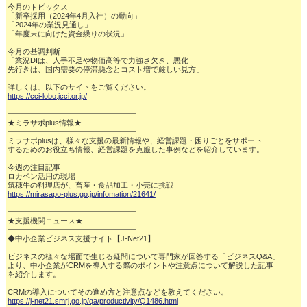
今月のトピックス

「新卒採用（2024年4月入社）の動向」

「2024年の業況見通し」

「年度末に向けた資金繰りの状況」

今月の基調判断

「業況DIは、人手不足や物価高等で力強さ欠き、悪化

先行きは、国内需要の停滞懸念とコスト増で厳しい見方」

https://cci-lobo.jcci.or.jp/
━━━━━━━━━━━━━━━━━

★ミラサポplus情報★

━━━━━━━━━━━━━━━━━

ミラサポplusは、様々な支援の最新情報や、経営課題・困りごとをサポート

するためのお役立ち情報、経営課題を克服した事例などを紹介しています。

今週の注目記事

ロカベン活用の現場

https://mirasapo-plus.go.jp/infomation/21641/
━━━━━━━━━━━━━━━━━

★支援機関ニュース★

━━━━━━━━━━━━━━━━━

◆中小企業ビジネス支援サイト【J-Net21】

ビジネスの様々な場面で生じる疑問について専門家が回答する「ビジネスQ&A」

より、中小企業がCRMを導入する際のポイントや注意点について解説した記事

を紹介します。

https://j-net21.smrj.go.jp/qa/productivity/Q1486.html