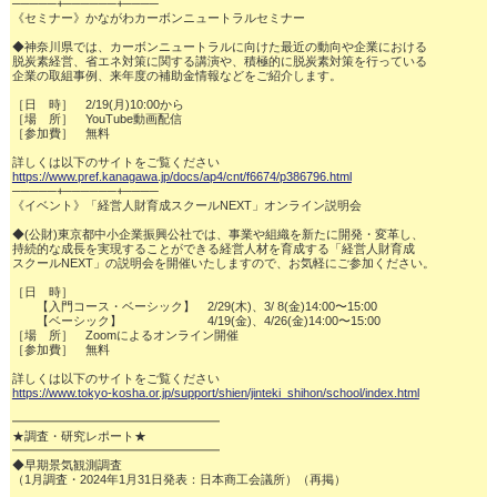
─────+──────+────

《セミナー》かながわカーボンニュートラルセミナー

◆神奈川県では、カーボンニュートラルに向けた最近の動向や企業における

脱炭素経営、省エネ対策に関する講演や、積極的に脱炭素対策を行っている

企業の取組事例、来年度の補助金情報などをご紹介します。

［日　時］　2/19(月)10:00から

［場　所］　YouTube動画配信

［参加費］　無料

https://www.pref.kanagawa.jp/docs/ap4/cnt/f6674/p386796.html
─────+──────+────

《イベント》「経営人財育成スクールNEXT」オンライン説明会

◆(公財)東京都中小企業振興公社では、事業や組織を新たに開発・変革し、

持続的な成長を実現することができる経営人材を育成する「経営人財育成

スクールNEXT」の説明会を開催いたしますので、お気軽にご参加ください。

［日　時］

　　【入門コース・ベーシック】　2/29(木)、3/ 8(金)14:00〜15:00

　　【ベーシック】　　　　　　　4/19(金)、4/26(金)14:00〜15:00

［場　所］　Zoomによるオンライン開催

［参加費］　無料

https://www.tokyo-kosha.or.jp/support/shien/jinteki_shihon/school/index.html
━━━━━━━━━━━━━━━━━

★調査・研究レポート★　　

━━━━━━━━━━━━━━━━━

◆早期景気観測調査

（1月調査・2024年1月31日発表：日本商工会議所）（再掲）
