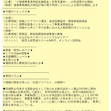
《公募》「小規模事業者持続化補助金＜災害支援枠＞」の申請受付を開始

《制度》連携事業継続力強化計画の電子申請システムによる受付を開始します

─────────────────

★今週のトピックス★

─────────────────

◇全国◇

《公募情報》情報バリアフリー通信・放送役務提供・開発推進助成金

《セミナー》国際化促進インターンシップ事業成果報告会

《セミナー》失敗から学ぶ！中小企業における人材採用のポイントとは

◇関東◇

《公募情報》新製品・新技術開発助成事業の募集

《セミナー》かながわカーボンニュートラルセミナー

《イベント》「経営人財育成スクールNEXT」オンライン説明会

─────────────────

★調査・研究レポート★

★ミラサポplus情報★

★支援機関ニュース★

★お知らせ★

★補助金等公募状況のお知らせ★

─────────────────

━━━━━━━━━━━━━━━━━

★巻頭コラム★

━━━━━━━━━━━━━━━━━

〜酒蔵の歴史が培った「社員ファースト」の精神〜

◆宮城県を代表する酒造会社として知られる株式会社一ノ蔵は1973年に県内

4つの酒蔵が企業合同して誕生し、昨年50周年を迎えた。岩手の南部杜氏の

伝統の技を継承。等級制度にこだわらず高品質の日本酒を提供しようと1977年

に販売を始めた「無鑑査本醸造」は今も根強い人気を誇っている。伝統を守り

ながら「ひめぜん」「すず音」といった新しい味わいの日本酒を提案し、業界に

新風を巻き起こしている。
