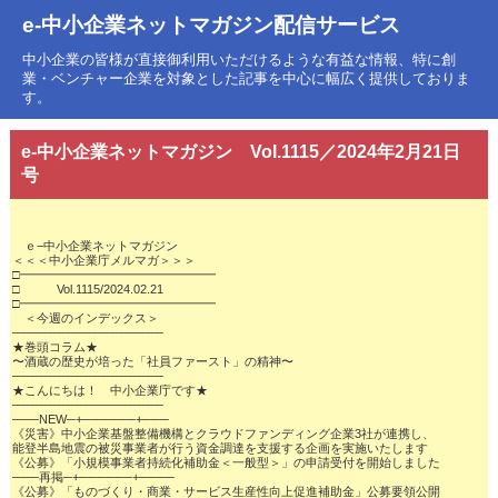
e-中小企業ネットマガジン配信サービス
中小企業の皆様が直接御利用いただけるような有益な情報、特に創
業・ベンチャー企業を対象とした記事を中心に幅広く提供しておりま
す。
e-中小企業ネットマガジン Vol.1115／2024年2月21日
号
　ｅ−中小企業ネットマガジン

＜＜＜中小企業庁メルマガ＞＞＞

□━━━━━━━━━━━━━━━━

□　　　Vol.1115/2024.02.21

□━━━━━━━━━━━━━━━━

　＜今週のインデックス＞

─────────────────

★巻頭コラム★

〜酒蔵の歴史が培った「社員ファースト」の精神〜

─────────────────

★こんにちは！　中小企業庁です★

─────────────────

───NEW─+──────+───

《災害》中小企業基盤整備機構とクラウドファンディング企業3社が連携し、

能登半島地震の被災事業者が行う資金調達を支援する企画を実施いたします

《公募》「小規模事業者持続化補助金＜一般型＞」の申請受付を開始しました

───再掲─+──────+────

《公募》「ものづくり・商業・サービス生産性向上促進補助金」公募要領公開
