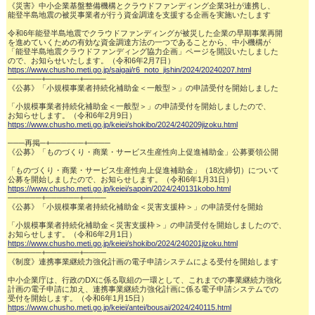
《災害》中小企業基盤整備機構とクラウドファンディング企業3社が連携し、

能登半島地震の被災事業者が行う資金調達を支援する企画を実施いたします

令和6年能登半島地震でクラウドファンディングが被災した企業の早期事業再開

を進めていくための有効な資金調達方法の一つであることから、中小機構が

「能登半島地震クラウドファンディング協力企画」ページを開設いたしました

https://www.chusho.meti.go.jp/saigai/r6_noto_jishin/2024/20240207.html
──────+──────+────

《公募》「小規模事業者持続化補助金＜一般型＞」の申請受付を開始しました

「小規模事業者持続化補助金＜一般型＞」の申請受付を開始しましたので、

https://www.chusho.meti.go.jp/keiei/shokibo/2024/240209jizoku.html
───再掲─+──────+────

《公募》「ものづくり・商業・サービス生産性向上促進補助金」公募要領公開

「ものづくり・商業・サービス生産性向上促進補助金」（18次締切）について

https://www.chusho.meti.go.jp/keiei/sapoin/2024/240131kobo.html
──────+──────+────

《公募》「小規模事業者持続化補助金＜災害支援枠＞」の申請受付を開始

「小規模事業者持続化補助金＜災害支援枠＞」の申請受付を開始しましたので、

https://www.chusho.meti.go.jp/keiei/shokibo/2024/240201jizoku.html
──────+──────+────

《制度》連携事業継続力強化計画の電子申請システムによる受付を開始します

中小企業庁は、行政のDXに係る取組の一環として、これまでの事業継続力強化

計画の電子申請に加え、連携事業継続力強化計画に係る電子申請システムでの

https://www.chusho.meti.go.jp/keiei/antei/bousai/2024/240115.html